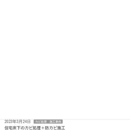
解決した事例をご紹介頂きましたので、ご紹介
致します。 -------------------------------
----------------こんばんは 先日のカビ除去
とカ […]
続きを読む
検
索:
最近の投稿
2023年8月30日
カビ処理 施工事例
古民家の防カビ施工（漆喰壁・天井・床）
2023年6月6日
カビ処理 施工事例
エアコン内部の防カビ施工
2023年3月24日
カビ処理 施工事例
住宅床下のカビ処理＋防カビ施工